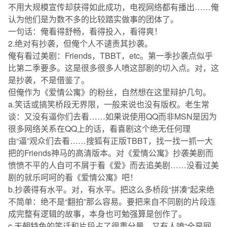
不用大规模宣传却获得如此成功，电视网络都有播出……俺
认为他们是为数不多的比较踏实做事的团体了。
一句话：俺看得舒畅，看得投入，看得爽！
2.绝对有抄袭，但俺个人不谴责其抄袭。
俺有看过美剧：Friends，TBBT，etc。第一季抄袭点似乎
比第二季要多。这是很多很多人喷这部剧的切入点。对，这
是抄袭，不是借鉴了。
但俺作为《爱情公寓》的粉丝，自然想在这里辩护几句。
a.笑话或搞笑桥段无界限，一般来说也没有版权。老生常
谈：又没有逼你们去看……如果说使用QQ而非MSN是因为
很多网络关系在QQ上的话，看喜剧这个绝无任何理
由“逼”观众们去看……搜狐有正版TBBT，找一找一抓一大
把的Friends神马的高清版本。对《爱情公寓》抄袭美剧而
愤愤不平的人自可不屑于看《爱》而去追美剧……没看过美
剧的就乐呵呵的看《爱情公寓》吧！
b.抄袭得有水平。对，有水平。把这么多桥段“拼凑”起来绝
不简单：绝不是“翻拍”那么容易。要把来自不同剧的片段连
成完整有逻辑的故事，本身也可勉强算是创作了。
c.天朝特色的笑话和片段占了很重分量。又有人喷“全是网