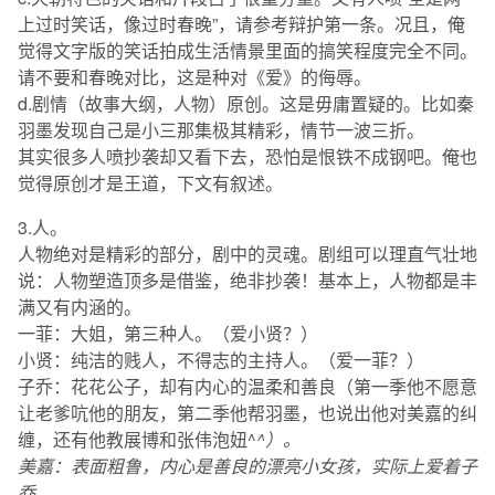
上过时笑话，像过时春晚”，请参考辩护第一条。况且，俺
觉得文字版的笑话拍成生活情景里面的搞笑程度完全不同。
请不要和春晚对比，这是种对《爱》的侮辱。
d.剧情（故事大纲，人物）原创。这是毋庸置疑的。比如秦
羽墨发现自己是小三那集极其精彩，情节一波三折。
其实很多人喷抄袭却又看下去，恐怕是恨铁不成钢吧。俺也
觉得原创才是王道，下文有叙述。
3.人。
人物绝对是精彩的部分，剧中的灵魂。剧组可以理直气壮地
说：人物塑造顶多是借鉴，绝非抄袭！基本上，人物都是丰
满又有内涵的。
一菲：大姐，第三种人。（爱小贤？）
小贤：纯洁的贱人，不得志的主持人。（爱一菲？）
子乔：花花公子，却有内心的温柔和善良（第一季他不愿意
让老爹吭他的朋友，第二季他帮羽墨，也说出他对美嘉的纠
缠，还有他教展博和张伟泡妞^
^）。
美嘉：表面粗鲁，内心是善良的漂亮小女孩，实际上爱着子
乔。