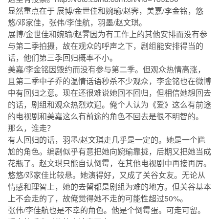
显然重点在于 展博/金世佳和婉瑜/赵霁，美嘉/李金铭，悠
悠/邓家佳，张伟/李佳航，羽墨/赵文琪。
展博/金世佳和婉瑜/赵霁因为有工作上的其他安排而没有参
与第二季拍摄，故在观众的呼声之下，剧组能安排得当的
话，他们第三季回归概率不小。
美嘉/李金铭因毁约而没有参与第二季。但观众热情高涨，
且第二季中子乔的温情话语秒杀不少观众，李金铭也在微博
中有回归之意。现在还很难说她回不回归，但相信她想回去
的话，剧组和观众热烈欢迎。俺个人认为《爱》这么有前途
的电视剧和美嘉这么有前途的角色不回去是很不明智的。
那么，谁走？
有人回归的话，羽墨/赵文琪走几乎是一定的。她是一个尴
尬的角色。编剧似乎有意把她向婉瑜靠拢，后期又把她当成
花瓶了。赵文琪只能自认倒霉，在其他电视剧中再接再厉。
悠悠/邓家佳比较悬。她演得好，又成了关谷女友。无论从
情感和理智上，她的去留都是剧组为难的地方。但关谷基本
上不会走的了，故俺觉得她不走的可能性超过50%。
张伟/李佳航也是不幸的角色。他是个倒霉蛋。可走可留。