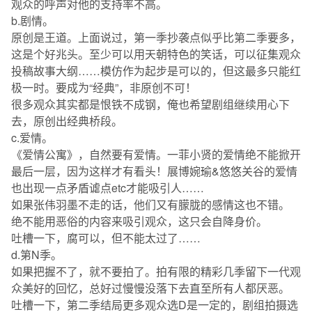
观众的呼声对他的支持率不高。
b.剧情。
原创是王道。上面说过，第一季抄袭点似乎比第二季要多，
这是个好兆头。至少可以用天朝特色的笑话，可以征集观众
投稿故事大纲……模仿作为起步是可以的，但这最多只能红
极一时。要成为“经典”，非原创不可！
很多观众其实都是恨铁不成钢，俺也希望剧组继续用心下
去，原创出经典桥段。
c.爱情。
《爱情公寓》，自然要有爱情。一菲小贤的爱情绝不能掀开
最后一层，因为这样才有看头！展博婉瑜&悠悠关谷的爱情
也出现一点矛盾谑点etc才能吸引人……
如果张伟羽墨不走的话，他们又有朦胧的感情这也不错。
绝不能用恶俗的内容来吸引观众，这只会自降身价。
吐槽一下，腐可以，但不能太过了……
d.第N季。
如果把握不了，就不要拍了。拍有限的精彩几季留下一代观
众美好的回忆，总好过慢慢没落下去直至所有人都厌恶。
吐槽一下，第二季结局更多观众选D是一定的，剧组拍摄选