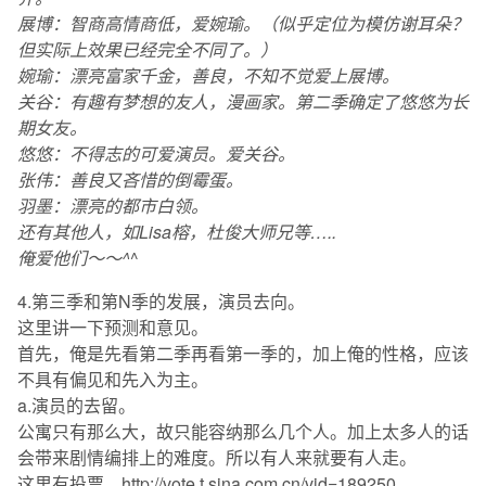
展博：智商高情商低，爱婉瑜。（似乎定位为模仿谢耳朵？
但实际上效果已经完全不同了。）
婉瑜：漂亮富家千金，善良，不知不觉爱上展博。
关谷：有趣有梦想的友人，漫画家。第二季确定了悠悠为长
期女友。
悠悠：不得志的可爱演员。爱关谷。
张伟：善良又吝惜的倒霉蛋。
羽墨：漂亮的都市白领。
还有其他人，如Lisa榕，杜俊大师兄等…..
俺爱他们～～^
^
4.第三季和第N季的发展，演员去向。
这里讲一下预测和意见。
首先，俺是先看第二季再看第一季的，加上俺的性格，应该
不具有偏见和先入为主。
a.演员的去留。
公寓只有那么大，故只能容纳那么几个人。加上太多人的话
会带来剧情编排上的难度。所以有人来就要有人走。
这里有投票。http://vote.t.sina.com.cn/vid=189250